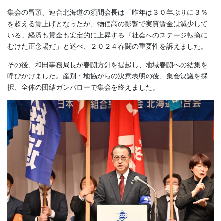
集会の冒頭、連合北海道の須間会長は「昨年は３０年ぶりに３％
を超える賃上げとなったが、物価高の影響で実質賃金は減少して
いる。経済も賃金も安定的に上昇する『社会へのステージ転換に
むけた正念場だ」と述べ、２０２４春闘の重要性を訴えました。
その後、和田事務局長が春闘方針を提起し、地域春闘への結集を
呼びかけました。産別・地協からの決意表明の後、集会決議を採
択、全体の団結ガンバローで集会を終えました。