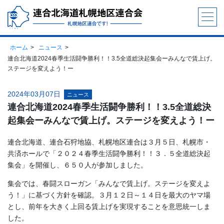
ホーム
ニュース
連合北海道2024春季生活闘争勝利！！3.5全道総決起集会ーみんなで賃上げ。
ステージを変えよう！ー
2024年03月07日
ニュース
連合北海道2024春季生活闘争勝利！！3.5全道総決
起集会ーみんなで賃上げ。ステージを変えよう！ー
連合北海道、連合石狩地協、札幌地区連合は３月５日、札幌市・
共済ホールで「２０２４春季生活闘争勝利！！３．５全道総決起
集会」を開催し、６５０人が参加しました。
集会では、春闘スローガン「みんなで賃上げ。ステージを変えよ
う！」に基づく方針を確認。３月１２日～１４日を最大のヤマ場
とし、前年を大きく上回る賃上げを実現することを意思統一しま
した。