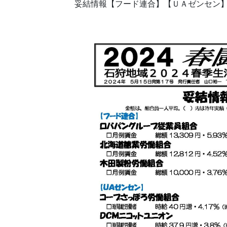
妥結情報【フード連合】【ＵＡゼンセン