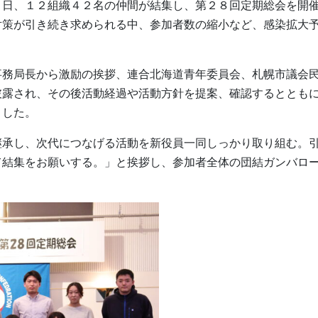
日、１２組織４２名の仲間が結集し、第２８回定期総会を開
対策が引き続き求められる中、参加者数の縮小など、感染拡大
務局長から激励の挨拶、連合北海道青年委員会、札幌市議会
披露され、その後活動経過や活動方針を提案、確認するととも
ました。
承し、次代につなげる活動を新役員一同しっかり取り組む。
て結集をお願いする。」と挨拶し、参加者全体の団結ガンバロ