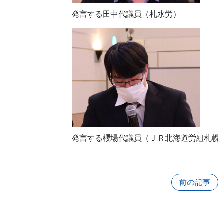
発言する田中代議員（札水労）
発言する櫻場代議員（ＪＲ北海道労組札
前の記事