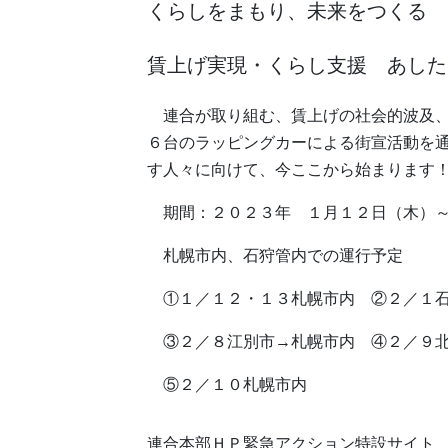
くらしをまもり、未来をつくる
賃上げ実現・くらし支援 あした
連合が取り組む、賃上げの社会的波及、
６台のラッピングカーによる街宣活動を
す人々に向けて、今ここから始まります
期間：２０２３年 １月１２日（木）～
札幌市内、石狩管内での運行予定
①１／１２・１３札幌市内 ②２／１石
③２／８江別市→札幌市内 ④２／９北
⑤２／１０札幌市内
連合本部ＨＰ緊急アクション特設サイ