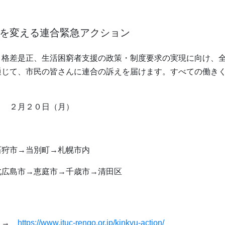
を変える連合緊急アクション
格差是正、生活困窮者支援の政策・制度要求の実現に向け、
通じて、市民の皆さんに連合の訴えを届けます。すべての働き
！
 ２月２０日（月）
狩市→当別町→札幌市内
広島市→恵庭市→千歳市→清田区
ト →
https://www.jtuc-rengo.or.jp/kinkyu-action/