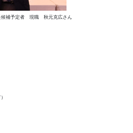
長候補予定者 現職 秋元克広さん
市）