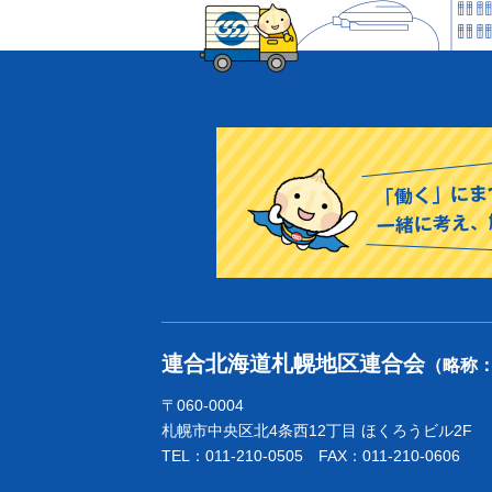
連合北海道札幌地区連合会
（略称
〒060-0004
札幌市中央区北4条西12丁目 ほくろうビル2F
TEL：011-210-0505 FAX：011-210-0606